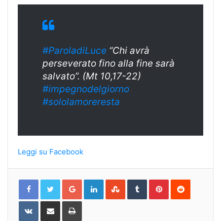
#ParoladiLuce
“Chi avrà
perseverato fino alla fine sarà
salvato”. (Mt 10,17-22)
#impegnodelgior
no
#sololamorerest
a
Leggi su Facebook
Google+
LinkedIn
StumbleUpon
Tumblr
Pinterest
Reddit
VKontakte
Share
Print
via
Email