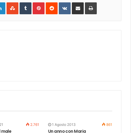
gle+
LinkedIn
StumbleUpon
Tumblr
Pinterest
Reddit
VKontakte
Share
Print
via
Email
21
2.761
1 Agosto 2013
861
l male
Un anno con Maria