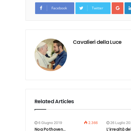
Goo
Facebook
Twitter
Cavalieri della Luce
Related Articles
6 Giugno 2019
2.366
26 Luglio 20
Noa Pothoven…
L’irrealtà de