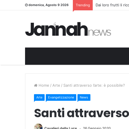
Dai loro frutti li r
domenica, Agosto 9 2026
Trending
Home
/
Arte
/
Santi attraverso l’arte: è possibile?
Arte
Evangelizzazione
News
Santi attraverso 
Cavalieri della Luce
26 Gennaio 2020