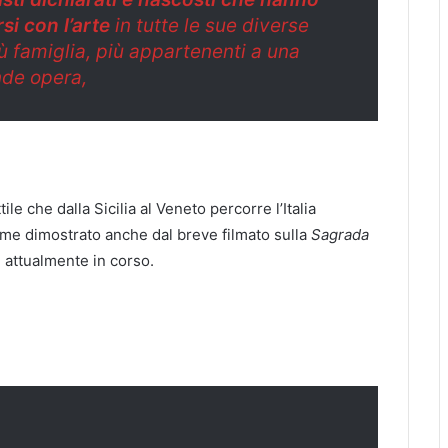
si con l’arte
in tutte le sue diverse
ù famiglia, più appartenenti a una
de opera,
ile che dalla Sicilia al Veneto percorre l’Italia
 come dimostrato anche dal breve filmato sulla
Sagrada
è attualmente in corso.