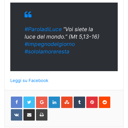
#ParoladiLuce
“Voi siete la
luce del mondo.” (Mt 5,13-16)
#impegnodelgior
no
#sololamorerest
a
Leggi su Facebook
Google+
LinkedIn
StumbleUpon
Tumblr
Pinterest
Reddit
VKontakte
Share
Print
via
Email