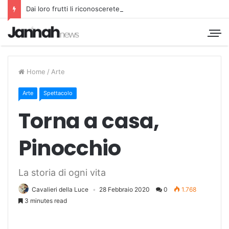
Dai loro frutti li riconoscerete
Home
/
Arte
Arte
Spettacolo
Torna a casa,
Pinocchio
La storia di ogni vita
Cavalieri della Luce
28 Febbraio 2020
0
1.768
3 minutes read