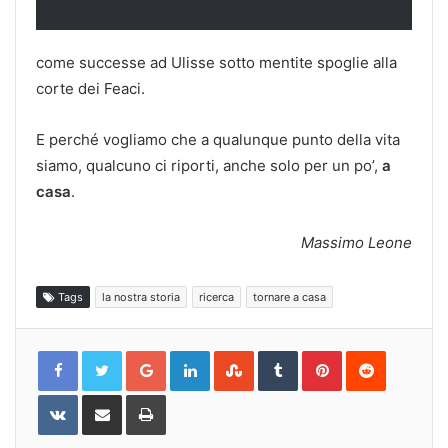
come successe ad Ulisse sotto mentite spoglie alla
corte dei Feaci.
E perché vogliamo che a qualunque punto della vita
siamo, qualcuno ci riporti, anche solo per un po’,
a
casa
.
Massimo Leone
Tags
la nostra storia
ricerca
tornare a casa
Google+
LinkedIn
StumbleUpon
Tumblr
Pinterest
Reddit
VKontakte
Share
Print
via
Email