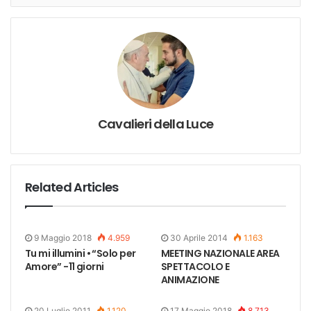
Cavalieri della Luce
Related Articles
9 Maggio 2018
4.959
30 Aprile 2014
1.163
Tu mi illumini • “Solo per
MEETING NAZIONALE AREA
Amore” -11 giorni
SPETTACOLO E
ANIMAZIONE
20 Luglio 2011
1.120
17 Maggio 2018
8.713