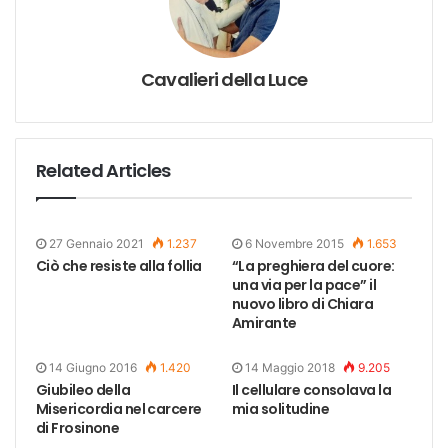
Cavalieri della Luce
Related Articles
27 Gennaio 2021
1.237
6 Novembre 2015
1.653
Ciò che resiste alla follia
“La preghiera del cuore:
una via per la pace” il
nuovo libro di Chiara
Amirante
14 Giugno 2016
1.420
14 Maggio 2018
9.205
Giubileo della
Il cellulare consolava la
Misericordia nel carcere
mia solitudine
di Frosinone