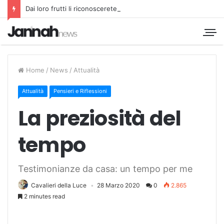
Dai loro frutti li riconoscerete
Home
/
News
/
Attualità
Attualità
Pensieri e Riflessioni
La preziosità del
tempo
Testimonianze da casa: un tempo per me
Cavalieri della Luce
28 Marzo 2020
0
2.865
2 minutes read