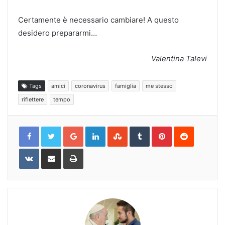
Certamente è necessario cambiare! A questo
desidero prepararmi…
Valentina Talevi
Tags
amici
coronavirus
famiglia
me stesso
riflettere
tempo
Google+
LinkedIn
StumbleUpon
Tumblr
Pinterest
Reddit
VKontakte
Share
Print
via
Email