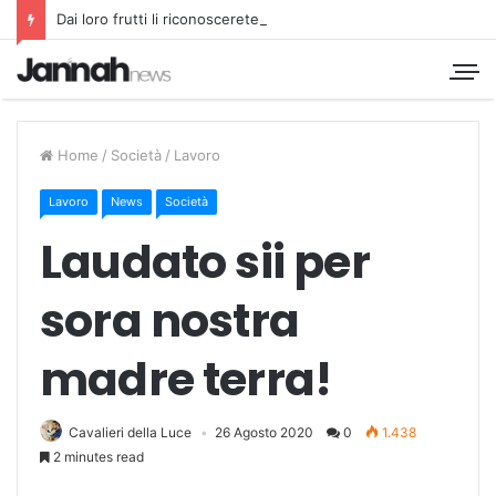
Dai loro frutti li riconoscerete
Home
/
Società
/
Lavoro
Lavoro
News
Società
Laudato sii per
sora nostra
madre terra!
Cavalieri della Luce
26 Agosto 2020
0
1.438
2 minutes read