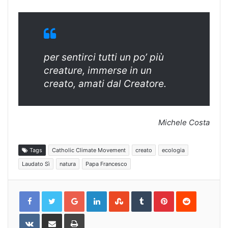
per sentirci tutti un po’ più
creature, immerse in un
creato, amati dal Creatore.
Michele Costa
Tags
Catholic Climate Movement
creato
ecologia
Laudato Sì
natura
Papa Francesco
Google+
LinkedIn
StumbleUpon
Tumblr
Pinterest
Reddit
VKontakte
Share
Print
via
Email