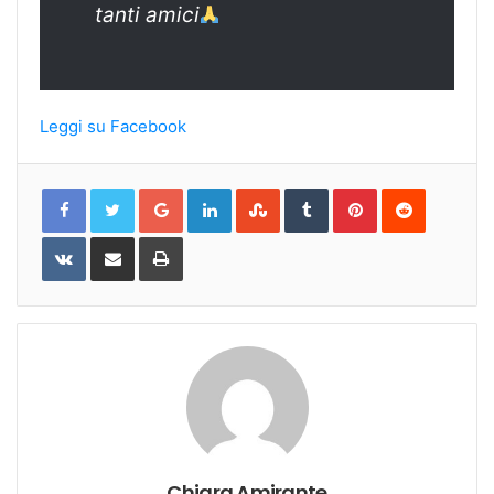
tanti amici
Leggi su Facebook
Google+
LinkedIn
StumbleUpon
Tumblr
Pinterest
Reddit
VKontakte
Share
Print
via
Email
Chiara Amirante