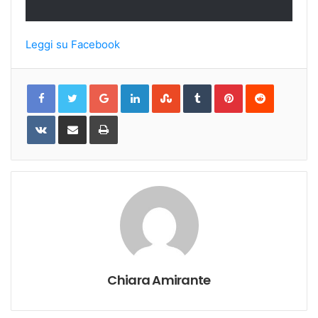
Leggi su Facebook
Google+
LinkedIn
StumbleUpon
Tumblr
Pinterest
Reddit
VKontakte
Share
Print
via
Email
Chiara Amirante