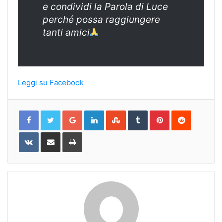
e condividi la Parola di Luce
perché possa raggiungere
tanti amici
Leggi su Facebook
Google+
LinkedIn
StumbleUpon
Tumblr
Pinterest
Reddit
VKontakte
Share
Print
via
Email