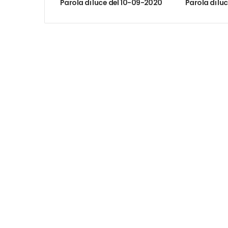
Parola di luce del 10-09-2020
Parola di lu