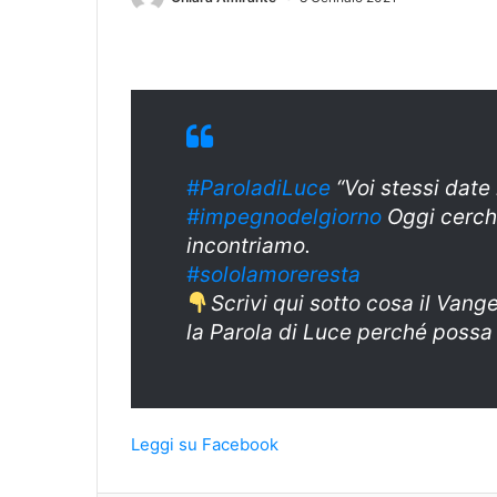
#ParoladiLuce
“Voi stessi date
#impegnodelgiorno
Oggi cerchi
incontriamo.
#sololamoreresta
Scrivi qui sotto cosa il Vang
la Parola di Luce perché possa
Leggi su Facebook