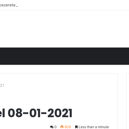
onoscerete
021
el 08-01-2021
0
609
Less than a minute