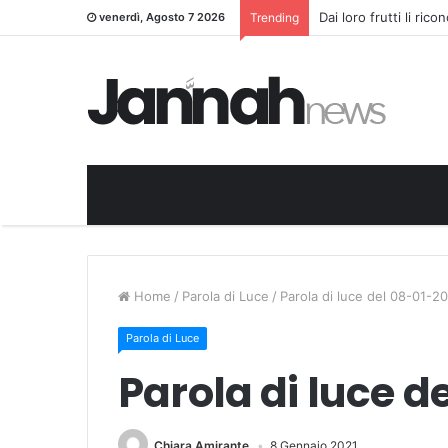
Dai loro frutti li ric
venerdì, Agosto 7 2026
Trending
Home
/
Parola di Luce
/
Parola di luce del 08-01-2
Parola di Luce
Parola di luce d
Chiara Amirante
8 Gennaio 2021