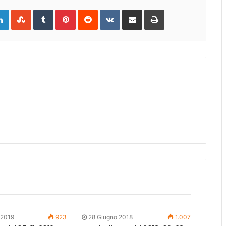
gle+
LinkedIn
StumbleUpon
Tumblr
Pinterest
Reddit
VKontakte
Share
Print
via
Email
 2019
923
28 Giugno 2018
1.007