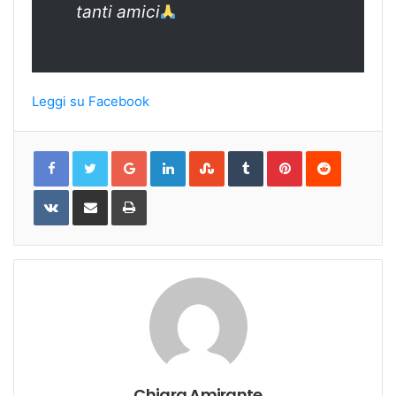
tanti amici
Leggi su Facebook
Google+
LinkedIn
StumbleUpon
Tumblr
Pinterest
Reddit
VKontakte
Share
Print
via
Email
Chiara Amirante