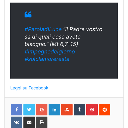
#ParoladiLuce
“Il Padre vostro
sa di quali cose avete
bisogno.” (Mt 6,7-15)
#
impegnodelgiorn
o
#sololamoreresta
Leggi su Facebook
Google+
LinkedIn
StumbleUpon
Tumblr
Pinterest
Reddit
VKontakte
Share
Print
via
Email