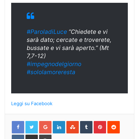
#ParoladiLuce
“Chiedete e vi
sarà dato; cercate e troverete,
bussate e vi sarà aperto.” (Mt
7,7-12)
#
impegnodelgiorn
o
#sololamoreresta
Leggi su Facebook
Google+
LinkedIn
StumbleUpon
Tumblr
Pinterest
Reddit
VKontakte
Share
Print
via