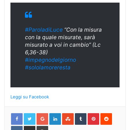
#ParoladiLuce
“Con la misura
con la quale misurate, sarà
misurato a voi in cambio” (Lc
6,36-38)
#
impegnodelgiorn
o
#sololamoreresta
Leggi su Facebook
Google+
LinkedIn
StumbleUpon
Tumblr
Pinterest
Reddit
VKontakte
Share
Print
via