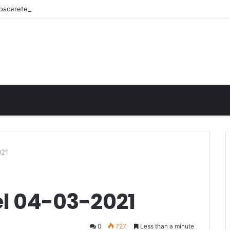
onoscerete
021
el 04-03-2021
0
727
Less than a minute