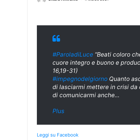
#ParoladiLuce
“Beati coloro ch
cuore integro e buono e produc
16,19-31)
#
impegnodelgiorn
o
Quanto asco
di lasciarmi mettere in crisi da
di comunicarmi anche…
Plus
Leggi su Facebook