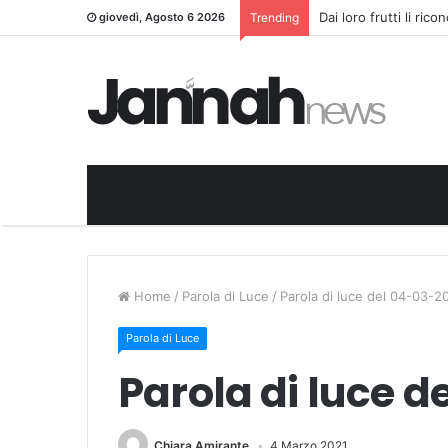
Dai loro frutti li ric
giovedì, Agosto 6 2026
Trending
Home
/
Parola di Luce
/
Parola di luce del 04-03-2
Parola di Luce
Parola di luce d
Chiara Amirante
4 Marzo 2021