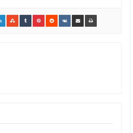
gle+
LinkedIn
StumbleUpon
Tumblr
Pinterest
Reddit
VKontakte
Share
Print
via
Email