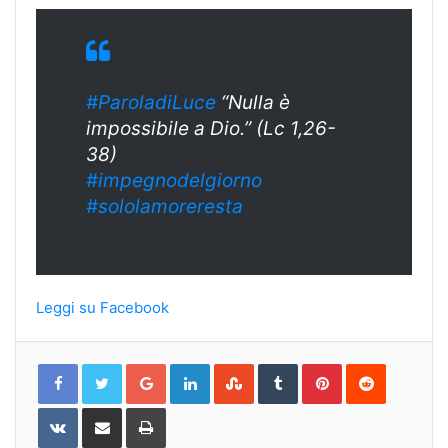
#ParoladiLuce
“Nulla è
impossibile a Dio.” (Lc 1,26-
38)
#impegnodelgiorno
#sololamoreresta
Leggi su Facebook
Google+
LinkedIn
StumbleUpon
Tumblr
Pinterest
Reddit
VKontakte
Share
Print
via
Email