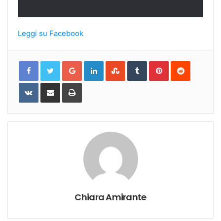
Leggi su Facebook
Google+
LinkedIn
StumbleUpon
Tumblr
Pinterest
Reddit
VKontakte
Share
Print
via
Email
Chiara Amirante