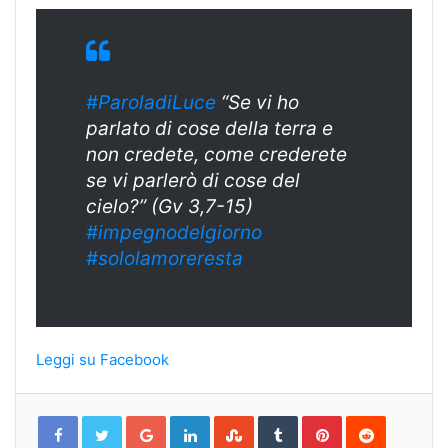
#ParoladiLuce
“Se vi ho
parlato di cose della terra e
non credete, come crederete
se vi parlerò di cose del
cielo?” (Gv 3,7-15)
#impegnodelgiorno
#sololamoreresta
Leggi su Facebook
Google+
LinkedIn
StumbleUpon
Tumblr
Pinterest
Reddit