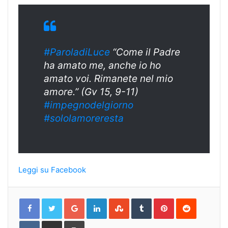
#ParoladiLuce
“Come il Padre
ha amato me, anche io ho
amato voi. Rimanete nel mio
amore.” (Gv 15, 9-11)
#impegnodelgiorno
#sololamoreresta
Leggi su Facebook
Google+
LinkedIn
StumbleUpon
Tumblr
Pinterest
Reddit
VKontakte
Share
Print
via