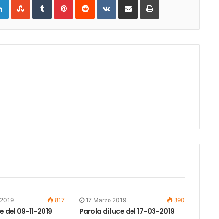
gle+
LinkedIn
StumbleUpon
Tumblr
Pinterest
Reddit
VKontakte
Share
Print
via
Email
 2019
817
17 Marzo 2019
890
ce del 09-11-2019
Parola di luce del 17-03-2019