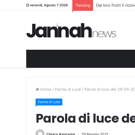
Dai loro frutti li ric
venerdì, Agosto 7 2026
Trending
Home
/
Parola di Luce
/
Parola di luce del 29-05-2
Parola di Luce
Parola di luce d
Chiara Amirante
29 Maggio 2021