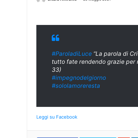
#ParoladiLuce
“La parola di Cri
tutto fate rendendo grazie per 
33)
#impegnodelgiorno
#sololamoreresta
Leggi su Facebook