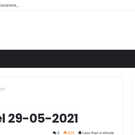
onoscerete
021
el 29-05-2021
0
629
Less than a minute