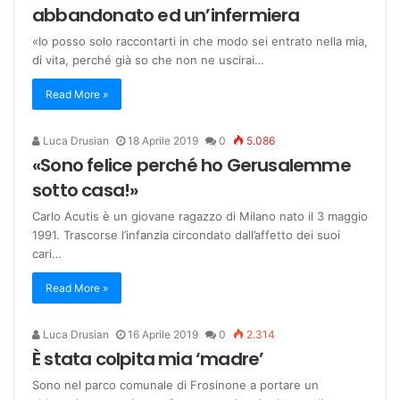
abbandonato ed un’infermiera
«Io posso solo raccontarti in che modo sei entrato nella mia,
di vita, perché già so che non ne uscirai…
Read More »
Luca Drusian
18 Aprile 2019
0
5.086
«Sono felice perché ho Gerusalemme
sotto casa!»
Carlo Acutis è un giovane ragazzo di Milano nato il 3 maggio
1991. Trascorse l’infanzia circondato dall’affetto dei suoi
cari…
Read More »
Luca Drusian
16 Aprile 2019
0
2.314
È stata colpita mia ‘madre’
Sono nel parco comunale di Frosinone a portare un