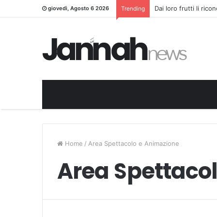
Dai loro frutti li ric
giovedì, Agosto 6 2026
Trending
Home
/
Area Spettacolo e Animazione
Area Spettaco