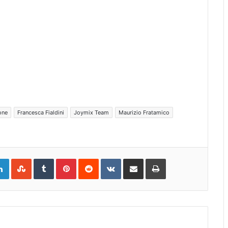
one
Francesca Fialdini
Joymix Team
Maurizio Fratamico
gle+
LinkedIn
StumbleUpon
Tumblr
Pinterest
Reddit
VKontakte
Share
Print
via
Email