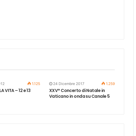
012
1.125
24 Dicembre 2017
1.259
A VITA – 12 e 13
XXV° Concerto di Natale in
Vaticano in onda su Canale 5