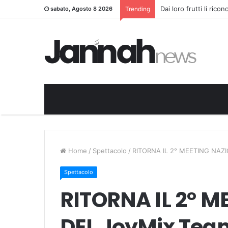
Dai loro frutti li rico
sabato, Agosto 8 2026
Trending
Home
/
Spettacolo
/
RITORNA IL 2° MEETING NAZ
Spettacolo
RITORNA IL 2° 
DEL JoyMix Tea