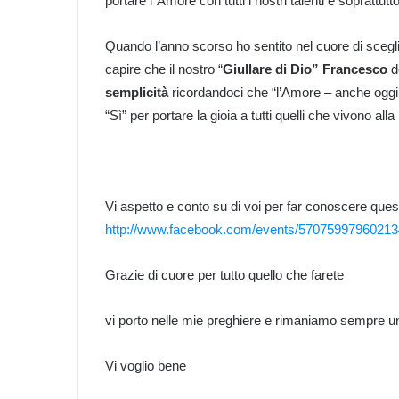
portare l’ Amore con tutti i nostri talenti e soprattutt
Quando l’anno scorso ho sentito nel cuore di scegl
capire che il nostro “
Giullare di Dio” Francesco
d
semplicità
ricordandoci che “l’Amore – anche oggi
“Sì” per portare la gioia a tutti quelli che vivono al
Vi aspetto e conto su di voi per far conoscere qu
http://www.facebook.com/events/57075997960213
Grazie di cuore per tutto quello che farete
vi porto nelle mie preghiere e rimaniamo sempre uniti 
Vi voglio bene