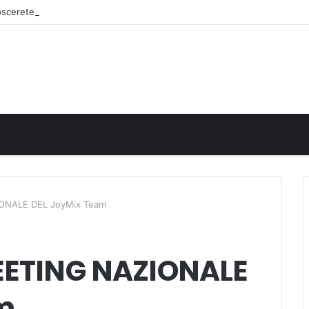
noscerete
IONALE DEL JoyMix Team
MEETING NAZIONALE
m