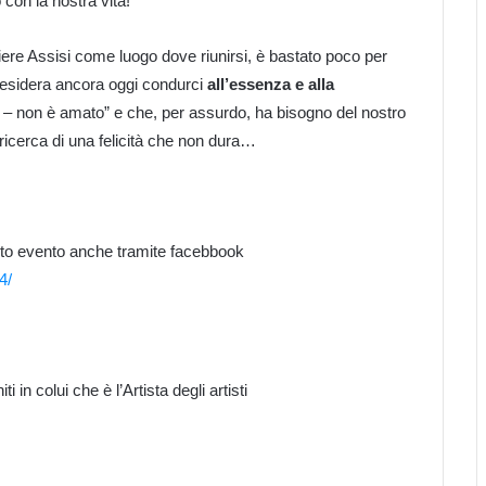
o con la nostra vita!
iere Assisi come luogo dove riunirsi, è bastato poco per
esidera ancora oggi condurci
all’essenza e alla
 – non è amato” e che, per assurdo, ha bisogno del nostro
la ricerca di una felicità che non dura…
esto evento anche tramite facebbook
4/
in colui che è l’Artista degli artisti