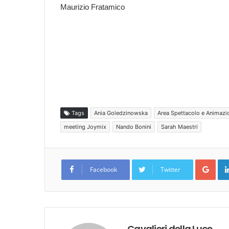
Maurizio Fratamico
Tags
Ania Goledzinowska
Area Spettacolo e Animazi
meeting Joymix
Nando Bonini
Sarah Maestri
Goo
Facebook
Twitter
Cavalieri della Luce