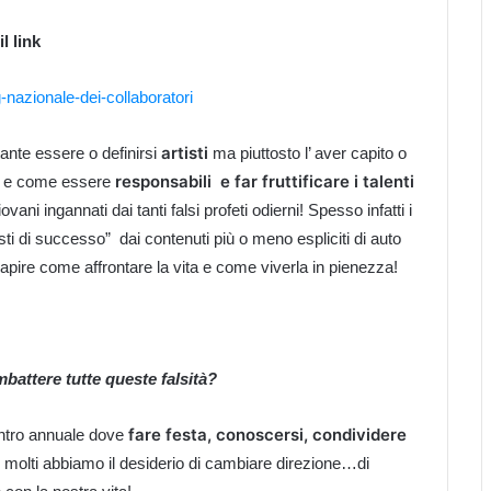
l link
-nazionale-dei-collaboratori
artisti
tante essere o definirsi
ma piuttosto l’ aver capito o
responsabili e far fruttificare i talenti
e come essere
vani ingannati dai tanti falsi profeti odierni! Spesso infatti i
sti di successo” dai contenuti più o meno espliciti di auto
capire come affrontare la vita e come viverla in pienezza!
battere tutte queste falsità?
fare festa, conoscersi, condividere
ontro annuale dove
n molti abbiamo il desiderio di cambiare direzione…di