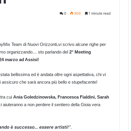
0
906
1 minute read
 JoyMix Team di Nuovi Orizzonti,
vi scrivo alcune righe per
tiamo organizzando…
sto parlando del
2° Meeting
24 marzo ad Assisi!
stata bellissima ed è andata oltre ogni aspettativa, chi vi
 assicuro che sarà ancora più bello e stupefacente!
 tra cui
Ania Goledzinowska, Francesca Fialdini, Sarah
 ci aiuteranno a non perdere il sentiero della Gioia vera
ando
è successo… essere artisti!”
.