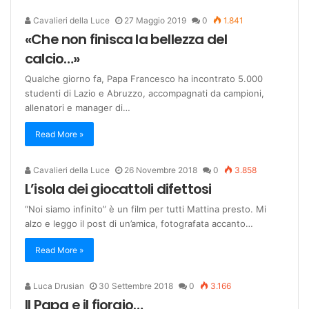
Cavalieri della Luce
27 Maggio 2019
0
1.841
«Che non finisca la bellezza del
calcio…»
Qualche giorno fa, Papa Francesco ha incontrato 5.000
studenti di Lazio e Abruzzo, accompagnati da campioni,
allenatori e manager di…
Read More »
Cavalieri della Luce
26 Novembre 2018
0
3.858
L’isola dei giocattoli difettosi
“Noi siamo infinito” è un film per tutti Mattina presto. Mi
alzo e leggo il post di un’amica, fotografata accanto…
Read More »
Luca Drusian
30 Settembre 2018
0
3.166
Il Papa e il fioraio…