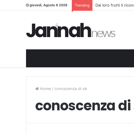
Dai loro frutti li ric
giovedì, Agosto 6 2026
Trending
Home
/
conoscenza di sè
conoscenza di