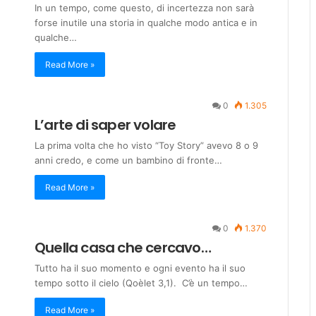
In un tempo, come questo, di incertezza non sarà
forse inutile una storia in qualche modo antica e in
qualche…
Read More »
0
1.305
L’arte di saper volare
La prima volta che ho visto “Toy Story” avevo 8 o 9
anni credo, e come un bambino di fronte…
Read More »
0
1.370
Quella casa che cercavo…
Tutto ha il suo momento e ogni evento ha il suo
tempo sotto il cielo (Qoèlet 3,1). C’è un tempo…
Read More »