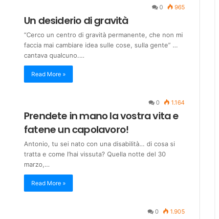
0
965
Un desiderio di gravità
“Cerco un centro di gravità permanente, che non mi
faccia mai cambiare idea sulle cose, sulla gente” …
cantava qualcuno.…
Read More »
0
1.164
Prendete in mano la vostra vita e
fatene un capolavoro!
Antonio, tu sei nato con una disabilità… di cosa si
tratta e come l’hai vissuta? Quella notte del 30
marzo,…
Read More »
0
1.905