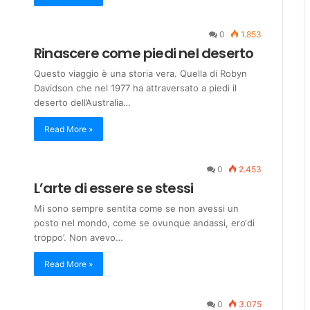
0
1.853
Rinascere come piedi nel deserto
Questo viaggio è una storia vera. Quella di Robyn
Davidson che nel 1977 ha attraversato a piedi il
deserto dell’Australia…
Read More »
0
2.453
L’arte di essere se stessi
Mi sono sempre sentita come se non avessi un
posto nel mondo, come se ovunque andassi, ero‘di
troppo’. Non avevo…
Read More »
0
3.075