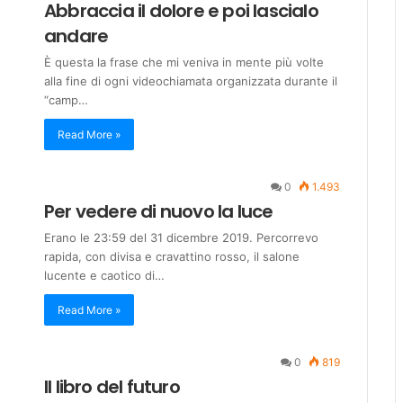
Abbraccia il dolore e poi lascialo
andare
È questa la frase che mi veniva in mente più volte
alla fine di ogni videochiamata organizzata durante il
“camp…
Read More »
0
1.493
Per vedere di nuovo la luce
Erano le 23:59 del 31 dicembre 2019. Percorrevo
rapida, con divisa e cravattino rosso, il salone
lucente e caotico di…
Read More »
0
819
Il libro del futuro