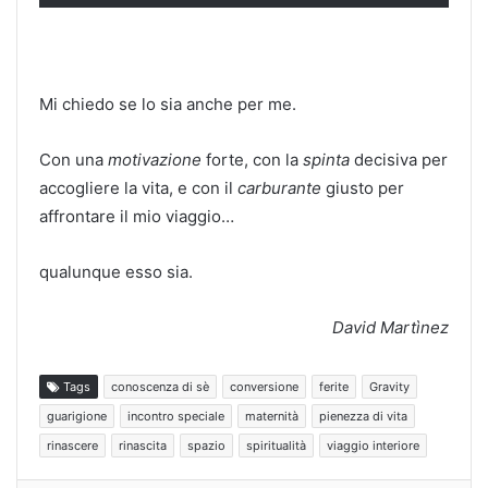
Mi chiedo se lo sia anche per me.
Con una
motivazione
forte, con la
spinta
decisiva per
accogliere la vita, e con il
carburante
giusto per
affrontare il mio viaggio…
qualunque esso sia.
David Martìnez
Tags
conoscenza di sè
conversione
ferite
Gravity
guarigione
incontro speciale
maternità
pienezza di vita
rinascere
rinascita
spazio
spiritualità
viaggio interiore