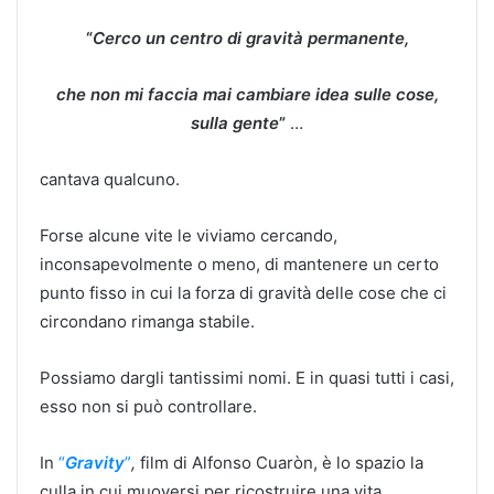
“
Cerco un centro di gravità permanente,
che non mi faccia mai cambiare idea sulle cose,
sulla gente
”
…
cantava qualcuno.
Forse alcune vite le viviamo cercando,
inconsapevolmente o meno, di mantenere un certo
punto fisso in cui la forza di gravità delle cose che ci
circondano rimanga stabile.
Possiamo dargli tantissimi nomi. E in quasi tutti i casi,
esso non si può controllare.
In
“
Gravity
”
,
film di Alfonso Cuaròn, è lo spazio la
culla in cui muoversi per ricostruire una vita.