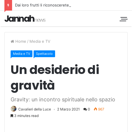
Dai loro frutti li riconoscerete
Home
/
Media e TV
Media e TV
Spettacolo
Un desiderio di
gravità
Gravity: un incontro spirituale nello spazio
Cavalieri della Luce
2 Marzo 2021
0
967
3 minutes read