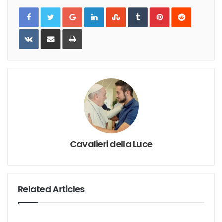
Google+
LinkedIn
StumbleUpon
Tumblr
Pinterest
Reddit
VKontakte
Share
Print
via
Email
Cavalieri della Luce
Related Articles