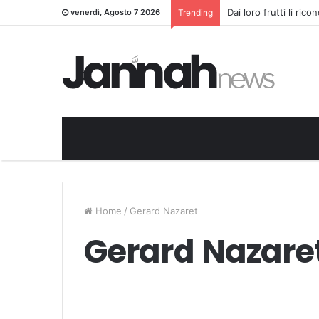
Dai loro frutti li ric
venerdì, Agosto 7 2026
Trending
Home
/
Gerard Nazaret
Gerard Nazare