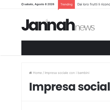
Dai loro frutti li rico
sabato, Agosto 8 2026
Trending
Home
/
Impresa sociale con i bambini
Impresa social