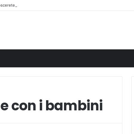
noscerete
e con i bambini