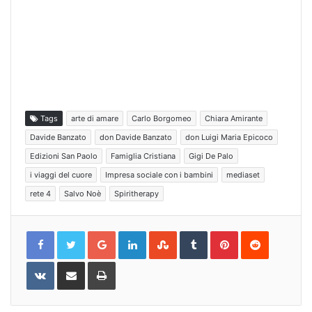
Tags
arte di amare
Carlo Borgomeo
Chiara Amirante
Davide Banzato
don Davide Banzato
don Luigi Maria Epicoco
Edizioni San Paolo
Famiglia Cristiana
Gigi De Palo
i viaggi del cuore
Impresa sociale con i bambini
mediaset
rete 4
Salvo Noè
Spiritherapy
Google+
LinkedIn
StumbleUpon
Tumblr
Pinterest
Reddit
VKontakte
Share
Print
via
Email