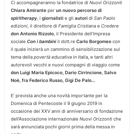
Ci accompagneranno la fondatrice di
Nuovi
Orizzonti
Chiara
Amirante
per
un
nuovo
percorso
di
spiritherapy
, i
giornalisti
e gli
autori
di
San
Paolo
edizioni
, il direttore di
Famiglia
Cristiana
e
Credere
don
Antonio
Rizzolo
, il Presidente dell’Impresa
sociale
Con
i
bambini
il dott.re
Carlo
Borgomeo
con
il quale inizierà un cammino di sensibilizzazione sul
tema della
povertà
educativa
in
Itali
a, e tanti altri
autorevoli vecchi e nuovi compagni di viaggio come
don
Luigi
Maria
Epicoco
,
Dario
Cirrincione
,
Salvo
Noè
,
fra
Federico
Russo, Gigi De Palo
…
E’ prevista anche una novità importante per la
Domenica di Pentecoste il 9 giugno 2019 in
occasione dei XXV anni di anniversario di fondazione
dell’Associazione internazionale
Nuovi
Orizzonti
che
sarà annunciata pochi giorni prima della messa in