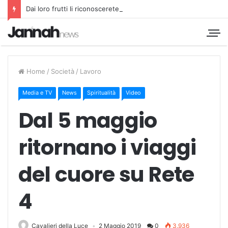
Dai loro frutti li riconoscerete
Home
/
Società
/
Lavoro
Media e TV
News
Spiritualità
Video
Dal 5 maggio
ritornano i viaggi
del cuore su Rete
4
Cavalieri della Luce
2 Maggio 2019
0
3.936