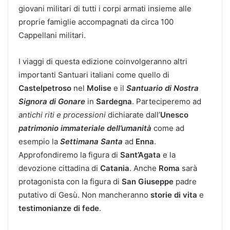
giovani militari di tutti i corpi armati insieme alle
proprie famiglie accompagnati da circa 100
Cappellani militari.
I viaggi di questa edizione coinvolgeranno altri
importanti Santuari italiani come quello di
Castelpetroso
nel
Molise
e il
Santuario
di
Nostra
Signora
di
Gonare
in
Sardegna
. Parteciperemo ad
antichi
riti
e
processioni
dichiarate dall’
Unesco
patrimonio
immateriale
dell
’
umanità
come ad
esempio la
Settimana
Santa
ad
Enna
.
Approfondiremo la figura di
Sant
’
Agata
e la
devozione cittadina di
Catania
. Anche
Roma
sarà
protagonista con la figura di
San
Giuseppe
padre
putativo di Gesù. Non mancheranno
storie
di
vita
e
testimonianze
di
fede
.