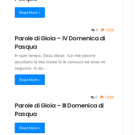
Read More »
0
1.629
Parole di Gioia – IV Domenica di
Pasqua
In quel tempo, Gesù disse: «Le mie pecore
ascoltano la mia vocee io le conosco ed esse mi
seguono. Io do…
Read More »
0
1.063
Parole di Gioia – III Domenica di
Pasqua
Read More »