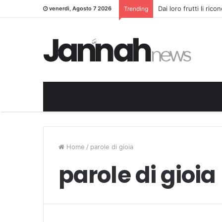
Dai loro frutti li ric
venerdì, Agosto 7 2026
Trending
Home
/
parole di gioia
parole di gioia