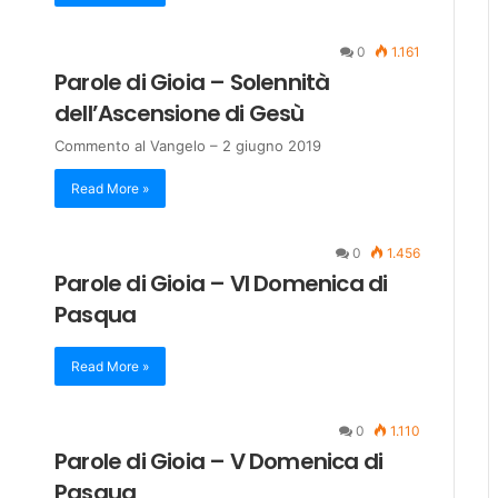
0
1.161
Parole di Gioia – Solennità
dell’Ascensione di Gesù
Commento al Vangelo – 2 giugno 2019
Read More »
0
1.456
Parole di Gioia – VI Domenica di
Pasqua
Read More »
0
1.110
Parole di Gioia – V Domenica di
Pasqua