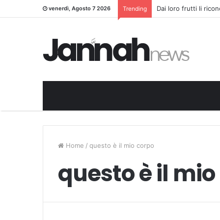
Dai loro frutti li ric
venerdì, Agosto 7 2026
Trending
Home
/
questo è il mio corpo
questo è il mio