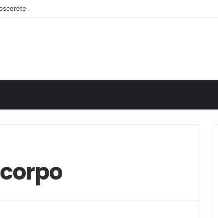
onoscerete
 corpo