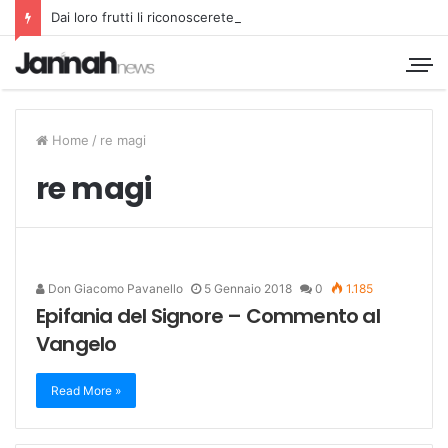
Dai loro frutti li riconoscerete
Home
/
re magi
re magi
Don Giacomo Pavanello
5 Gennaio 2018
0
1.185
Epifania del Signore – Commento al
Vangelo
Read More »