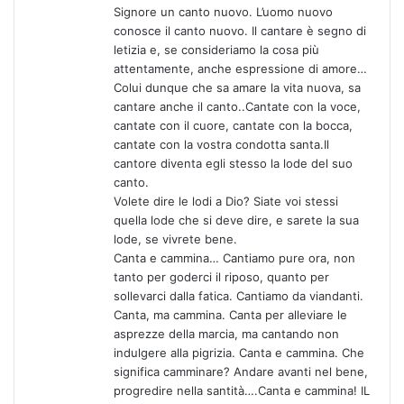
t
Signore un canto nuovo. L’uomo nuovo
o
conosce il canto nuovo. Il cantare è segno di
:
letizia e, se consideriamo la cosa più
attentamente, anche espressione di amore…
Colui dunque che sa amare la vita nuova, sa
cantare anche il canto..Cantate con la voce,
cantate con il cuore, cantate con la bocca,
cantate con la vostra condotta santa.Il
cantore diventa egli stesso la lode del suo
canto.
Volete dire le lodi a Dio? Siate voi stessi
quella lode che si deve dire, e sarete la sua
lode, se vivrete bene.
Canta e cammina… Cantiamo pure ora, non
tanto per goderci il riposo, quanto per
sollevarci dalla fatica. Cantiamo da viandanti.
Canta, ma cammina. Canta per alleviare le
asprezze della marcia, ma cantando non
indulgere alla pigrizia. Canta e cammina. Che
significa camminare? Andare avanti nel bene,
progredire nella santità….Canta e cammina! IL