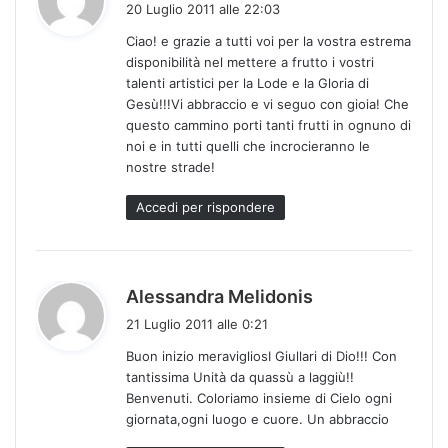
20 Luglio 2011 alle 22:03
d
Ciao! e grazie a tutti voi per la vostra estrema
e
disponibilità nel mettere a frutto i vostri
t
talenti artistici per la Lode e la Gloria di
t
Gesù!!!Vi abbraccio e vi seguo con gioia! Che
o
questo cammino porti tanti frutti in ognuno di
:
noi e in tutti quelli che incrocieranno le
nostre strade!
Accedi per rispondere
h
Alessandra Melidonis
a
21 Luglio 2011 alle 0:21
d
Buon inizio meravigliosI Giullari di Dio!!! Con
e
tantissima Unità da quassù a laggiù!!
t
Benvenuti. Coloriamo insieme di Cielo ogni
t
giornata,ogni luogo e cuore. Un abbraccio
o