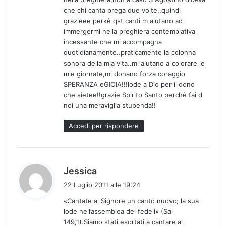
o
che chi canta prega due volte..quindi
:
grazieee perkè qst canti m aiutano ad
immergermi nella preghiera contemplativa
incessante che mi accompagna
quotidianamente..praticamente la colonna
sonora della mia vita..mi aiutano a colorare le
mie giornate,mi donano forza coraggio
SPERANZA eGIOIA!!!lode a Dio per il dono
che sietee!!grazie Spirito Santo perchè fai d
noi una meraviglia stupenda!!
Accedi per rispondere
h
Jessica
a
22 Luglio 2011 alle 19:24
d
«Cantate al Signore un canto nuovo; la sua
e
lode nell’assemblea dei fedeli» (Sal
t
149,1).Siamo stati esortati a cantare al