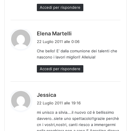
t
Accedi per rispondere
o
:
h
Elena Martelli
a
22 Luglio 2011 alle 0:06
d
Che bello! E’ dalla comunione dei talenti che
e
nascono i lavori migliori! Alleluia!
t
t
Accedi per rispondere
o
:
h
Jessica
a
22 Luglio 2011 alle 19:16
d
mi unisco a silvia….il nuovo cd è bellissimo
e
davvero..siete uno spettacolo!!grazie perchè
t
cn i vostri,nostri, canti riesco a immergermi
t
nella preghiera,non a caso S Agostino diceva