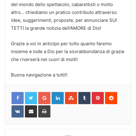
del mondo dello spettacolo, cabarettisti o molto
altro… chiediamo un pratico contributo attraverso
idee, suggerimenti, proposte, per annunciare SUI
TETTI la grande notizia dell’AMORE di Dio!
Grazie a voi in anticipo per tutto quanto faremo
insieme e lode a Dio per la sovrabbondanza di grazie
che riverserà nei cuori di molti!
Buona navigazione a tutti!!
Google+
LinkedIn
StumbleUpon
Tumblr
Pinterest
Reddit
VKontakte
Share
Print
via
Email