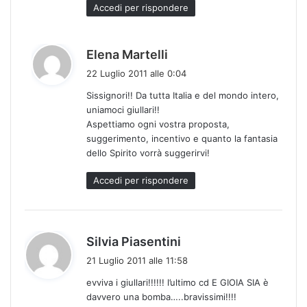
:
Accedi per rispondere
h
Elena Martelli
a
22 Luglio 2011 alle 0:04
d
Sissignori!! Da tutta Italia e del mondo intero,
e
uniamoci giullari!!
t
Aspettiamo ogni vostra proposta,
t
suggerimento, incentivo e quanto la fantasia
o
dello Spirito vorrà suggerirvi!
:
Accedi per rispondere
h
Silvia Piasentini
a
21 Luglio 2011 alle 11:58
d
evviva i giullari!!!!!! l’ultimo cd E GIOIA SIA è
e
davvero una bomba…..bravissimi!!!!
t