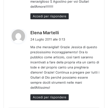
meraviglioso S Agostino per voi Giullari
dell’Amore!!!!!!!!
Accedi per rispondere
h
Elena Martelli
a
24 Luglio 2011 alle 0:13
d
Ma che meraviglia!! Grazie Jessica di questo
e
preziosissimo incoraggiamento! Ora lo
t
pubblico come articolo, così tanti saranno
t
incentivati a fare della propria vita un canto di
o
lode e del proprio canto una preghiera
:
d’amore! Grazie! Continua a pregare per tutti i
Giullari di Dio perché possiamo essere
sempre docili strumenti nelle mani
dell’Altissimo!
Accedi per rispondere