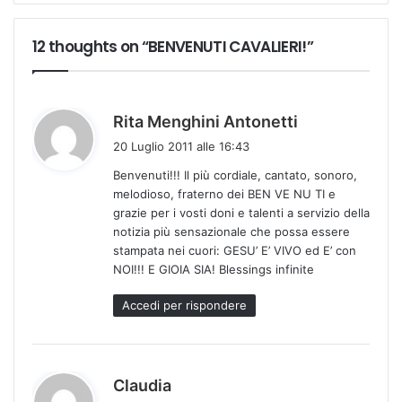
12 thoughts on “BENVENUTI CAVALIERI!”
h
Rita Menghini Antonetti
a
20 Luglio 2011 alle 16:43
d
Benvenuti!!! Il più cordiale, cantato, sonoro,
e
melodioso, fraterno dei BEN VE NU TI e
t
grazie per i vosti doni e talenti a servizio della
t
notizia più sensazionale che possa essere
o
stampata nei cuori: GESU’ E’ VIVO ed E’ con
:
NOI!!! E GIOIA SIA! Blessings infinite
Accedi per rispondere
h
Claudia
a