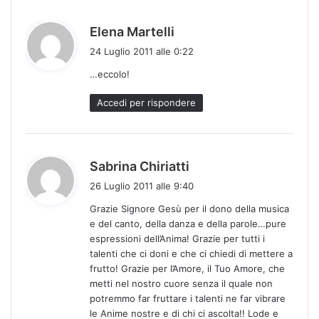
h
Elena Martelli
a
24 Luglio 2011 alle 0:22
d
…eccolo!
e
t
Accedi per rispondere
t
o
:
h
Sabrina Chiriatti
a
26 Luglio 2011 alle 9:40
d
Grazie Signore Gesù per il dono della musica
e
e del canto, della danza e della parole…pure
t
espressioni dell’Anima! Grazie per tutti i
t
talenti che ci doni e che ci chiedi di mettere a
o
frutto! Grazie per l’Amore, il Tuo Amore, che
:
metti nel nostro cuore senza il quale non
potremmo far fruttare i talenti ne far vibrare
le Anime nostre e di chi ci ascolta!! Lode e