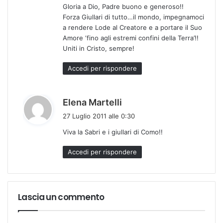
Gloria a Dio, Padre buono e generoso!!
Forza Giullari di tutto…il mondo, impegnamoci
a rendere Lode al Creatore e a portare il Suo
Amore ‘fino agli estremi confini della Terra’!!
Uniti in Cristo, sempre!
Accedi per rispondere
h
Elena Martelli
a
27 Luglio 2011 alle 0:30
d
Viva la Sabri e i giullari di Como!!
e
t
Accedi per rispondere
t
o
:
Lascia un commento