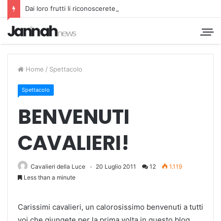
Dai loro frutti li riconoscerete
Home
/
Spettacolo
Spettacolo
BENVENUTI
CAVALIERI!
Cavalieri della Luce
20 Luglio 2011
12
1.119
Less than a minute
Carissimi cavalieri, un calorosissimo benvenuti a tutti
voi che giungete per la prima volta in questo blog