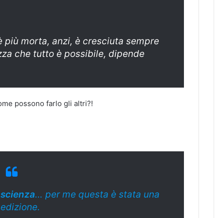
è più morta, anzi, è cresciuta sempre
za che tutto è possibile, dipende
ome possono farlo gli altri?!
oscienza
… per me questa è stata una
edizione.