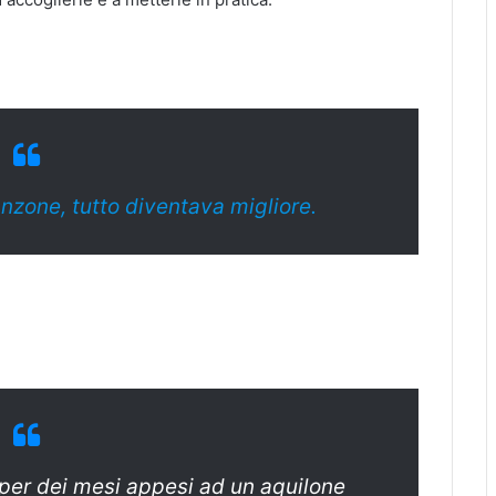
anzone, tutto diventava migliore.
 per dei mesi appesi ad un aquilone