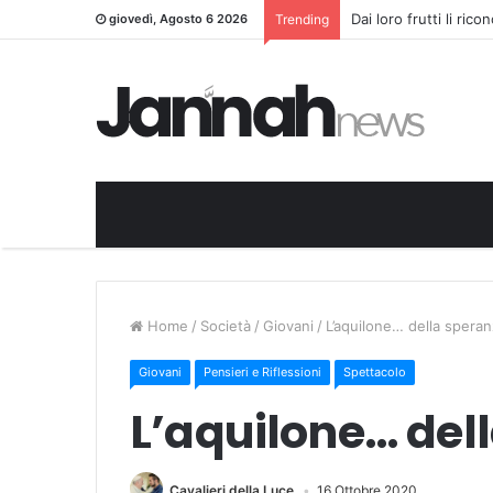
Dai loro frutti li ric
giovedì, Agosto 6 2026
Trending
Home
/
Società
/
Giovani
/
L’aquilone… della spera
Giovani
Pensieri e Riflessioni
Spettacolo
L’aquilone… del
Cavalieri della Luce
16 Ottobre 2020