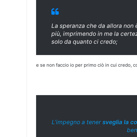
La speranza che da allora non 
più, imprimendo in me la certez
solo da quanto ci credo;
e se non faccio io per primo ciò in cui credo, c
L’impegno a tener
sveglia la c
ben