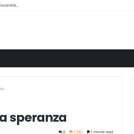
onoscerete
nza
la speranza
0
1.280
1 minute read