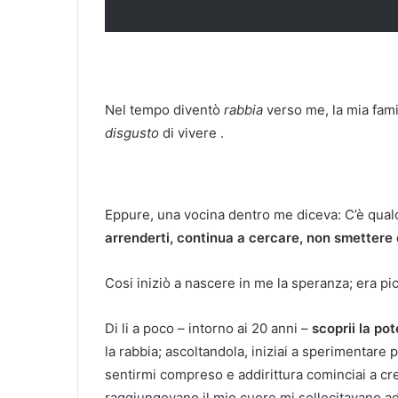
Nel tempo diventò
rabbia
verso me, la mia famig
disgusto
di vivere .
Eppure, una vocina dentro me diceva: C’è qualc
arrenderti, continua a cercare, non smettere 
Cosi iniziò a nascere in me la speranza; era pic
Di li a poco – intorno ai 20 anni –
scoprii la po
la rabbia; ascoltandola, iniziai a sperimentare 
sentirmi compreso e addirittura cominciai a cre
raggiungevano il mio cuore mi sollecitavano ad 