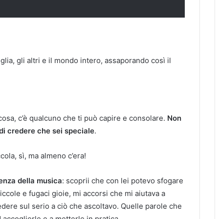
lia, gli altri e il mondo intero, assaporando così il
osa, c’è qualcuno che ti può capire e consolare.
Non
di credere che sei speciale
.
cola, sì, ma almeno c’era!
tenza della musica
: scoprii che con lei potevo sfogare
piccole e fugaci gioie, mi accorsi che mi aiutava a
dere sul serio a ciò che ascoltavo. Quelle parole che
accoglierle e a metterle in pratica.