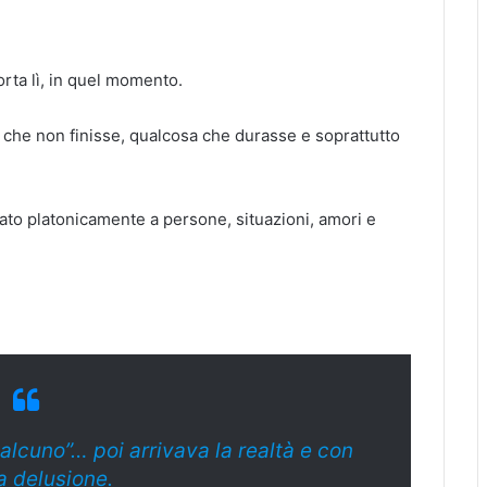
orta lì, in quel momento.
che non finisse, qualcosa che durasse e soprattutto
ato platonicamente a persone, situazioni, amori e
alcuno”… poi arrivava la realtà e con
a delusione.