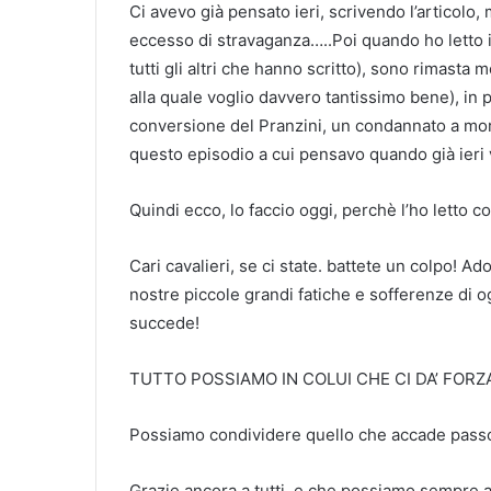
Ci avevo già pensato ieri, scrivendo l’articol
eccesso di stravaganza…..Poi quando ho letto 
tutti gli altri che hanno scritto), sono rimasta 
alla quale voglio davvero tantissimo bene), in 
conversione del Pranzini, un condannato a mort
questo episodio a cui pensavo quando già ieri vo
Quindi ecco, lo faccio oggi, perchè l’ho letto
Cari cavalieri, se ci state. battete un colpo! Ad
nostre piccole grandi fatiche e sofferenze di 
succede!
TUTTO POSSIAMO IN COLUI CHE CI DA’ FORZ
Possiamo condividere quello che accade passo
Grazie ancora a tutti, e che possiamo sempre a