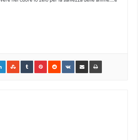
gle+
LinkedIn
StumbleUpon
Tumblr
Pinterest
Reddit
VKontakte
Share
Print
via
Email