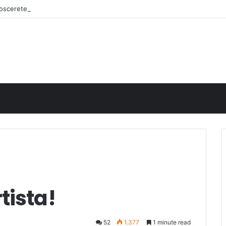
onoscerete
tista!
52
1.377
1 minute read