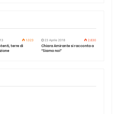
013
1.023
23 Aprile 2018
2.830
tenti, terre di
Chiara Amirante si racconta a
zione
“Siamo noi”