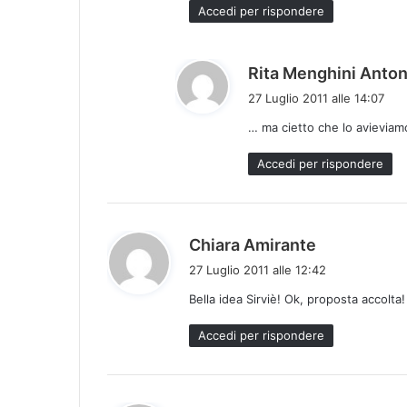
:
Accedi per rispondere
Rita Menghini Anton
27 Luglio 2011 alle 14:07
… ma cietto che lo avieviamo 
Accedi per rispondere
h
Chiara Amirante
a
27 Luglio 2011 alle 12:42
d
Bella idea Sirviè! Ok, proposta accolta!
e
t
Accedi per rispondere
t
o
: