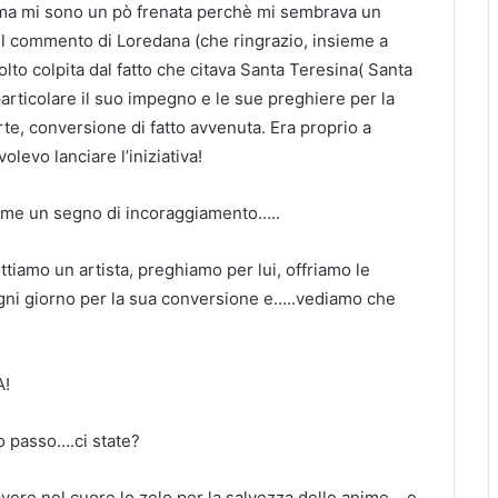
o, ma mi sono un pò frenata perchè mi sembrava un
il commento di Loredana (che ringrazio, insieme a
molto colpita dal fatto che citava Santa Teresina( Santa
particolare il suo impegno e le sue preghiere per la
e, conversione di fatto avvenuta. Era proprio a
levo lanciare l’iniziativa!
 come un segno di incoraggiamento…..
ottiamo un artista, preghiamo per lui, offriamo le
ogni giorno per la sua conversione e…..vediamo che
A!
 passo….ci state?
vere nel cuore lo zelo per la salvezza delle anime….e