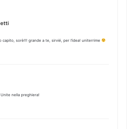
h
etti
a
d
capito, sorè!!! grande a te, sirvié, per l’idea! uniterrime
e
t
t
o
:
 Unite nella preghiera!