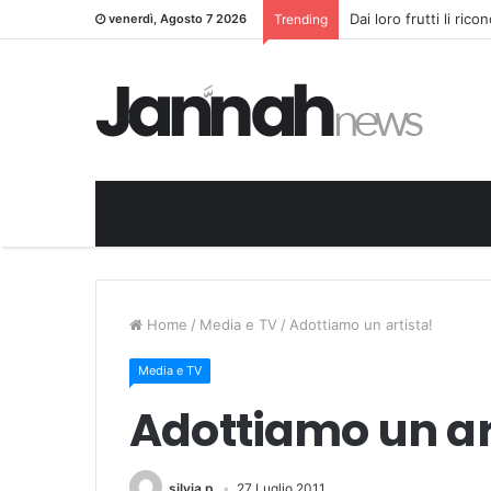
Dai loro frutti li ric
venerdì, Agosto 7 2026
Trending
Home
/
Media e TV
/
Adottiamo un artista!
Media e TV
Adottiamo un ar
silvia.p
27 Luglio 2011