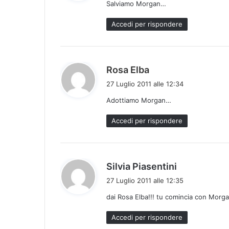
Salviamo Morgan…
e
t
Accedi per rispondere
t
o
:
h
Rosa Elba
a
27 Luglio 2011 alle 12:34
d
Adottiamo Morgan…
e
t
Accedi per rispondere
t
o
:
h
Silvia Piasentini
a
27 Luglio 2011 alle 12:35
d
dai Rosa Elba!!! tu comincia con Mor
e
t
Accedi per rispondere
t