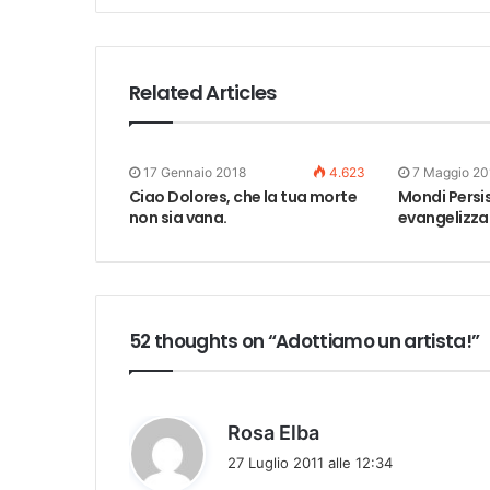
Related Articles
17 Gennaio 2018
4.623
7 Maggio 2
Ciao Dolores, che la tua morte
Mondi Persis
non sia vana.
evangelizza
52 thoughts on “Adottiamo un artista!”
h
Rosa Elba
a
27 Luglio 2011 alle 12:34
d