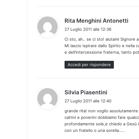
o
:
h
Rita Menghini Antonetti
a
27 Luglio 2011 alle 12:36
d
Ci sto, ah.. se ci sto! aiutami Signore a
e
Mi lascio ispirare dallo Spirito e nella
t
e dell’intercessione fraterna, tanto 
t
o
Accedi per rispondere
:
h
Silvia Piasentini
a
27 Luglio 2011 alle 12:40
d
grande rita! non voglio assolutamente c
e
cattivi e poverini dobbiamo fare qual
t
profondamente sole,e chiedo a Gesù i
t
con un fratello o una sorella…..
o