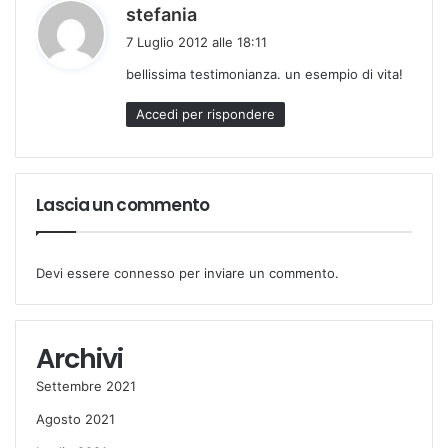
h
stefania
a
7 Luglio 2012 alle 18:11
d
bellissima testimonianza. un esempio di vita!
e
t
Accedi per rispondere
t
o
:
Lascia un commento
Devi essere
connesso
per inviare un commento.
Archivi
Settembre 2021
Agosto 2021