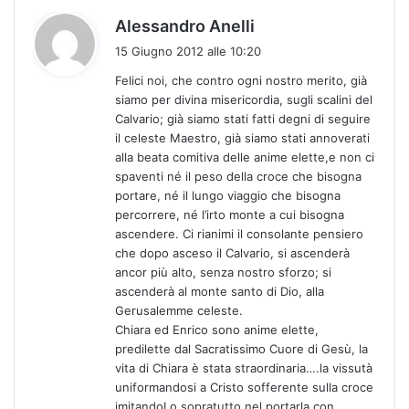
h
Alessandro Anelli
a
15 Giugno 2012 alle 10:20
d
Felici noi, che contro ogni nostro merito, già
e
siamo per divina misericordia, sugli scalini del
t
Cal­vario; già siamo stati fatti degni di seguire
t
il cele­ste Maestro, già siamo stati annoverati
o
alla beata comitiva delle anime elette,e non ci
:
spaventi né il peso della croce che bisogna
portare, né il lungo viaggio che bi­sogna
percorrere, né l’irto monte a cui bisogna
ascendere. Ci rianimi il consolante pensiero
che dopo asceso il Calvario, si ascenderà
ancor più alto, senza nostro sforzo; si
ascenderà al monte santo di Dio, alla
Gerusalemme ce­leste.
Chiara ed Enrico sono anime elette,
predilette dal Sacratissimo Cuore di Gesù, la
vita di Chiara è stata straordinaria….la vissutà
uniformandosi a Cristo sofferente sulla croce
imitandoLo sopratutto nel portarla con