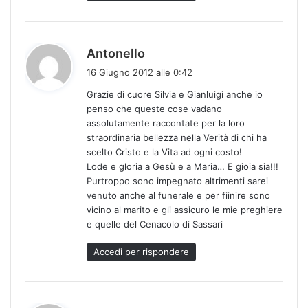
h
Antonello
a
16 Giugno 2012 alle 0:42
d
Grazie di cuore Silvia e Gianluigi anche io
e
penso che queste cose vadano
t
assolutamente raccontate per la loro
t
straordinaria bellezza nella Verità di chi ha
o
scelto Cristo e la Vita ad ogni costo!
:
Lode e gloria a Gesù e a Maria… E gioia sia!!!
Purtroppo sono impegnato altrimenti sarei
venuto anche al funerale e per fiinire sono
vicino al marito e gli assicuro le mie preghiere
e quelle del Cenacolo di Sassari
Accedi per rispondere