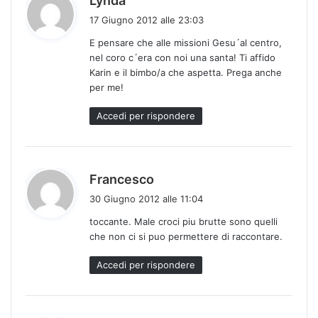
Lynda
a
17 Giugno 2012 alle 23:03
d
E pensare che alle missioni Gesu´al centro,
e
nel coro c´era con noi una santa! Ti affido
t
Karin e il bimbo/a che aspetta. Prega anche
t
per me!
o
:
Accedi per rispondere
h
Francesco
a
30 Giugno 2012 alle 11:04
d
toccante. Male croci piu brutte sono quelli
e
che non ci si puo permettere di raccontare.
t
t
Accedi per rispondere
o
: