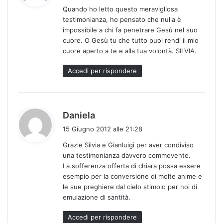
Quando ho letto questo meravigliosa
e
testimonianza, ho pensato che nulla è
t
impossibile a chi fa penetrare Gesù nel suo
t
cuore. O Gesù tu che tutto puoi rendi il mio
o
cuore aperto a te e alla tua volontà. SILVIA.
:
Accedi per rispondere
h
Daniela
a
15 Giugno 2012 alle 21:28
d
Grazie Silvia e Gianluigi per aver condiviso
e
una testimonianza davvero commovente.
t
La sofferenza offerta di chiara possa essere
t
esempio per la conversione di molte anime e
o
le sue preghiere dal cielo stimolo per noi di
:
emulazione di santità.
Accedi per rispondere