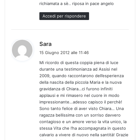
richiamata a sè.. riposa in pace angelo
Accedi per rispondere
h
Sara
a
15 Giugno 2012 alle 11:46
d
Mi ricordo di questa coppia piena di luce
e
durante una testimonianza ad Assisi nel
t
2009, quando raccontarono dell’esperienza
t
della nascita della piccola Maria e la nuova
o
gravidanza di Chiara…ci furono infiniti
:
applausi e mi rimasero nel cuore in modo
impressionante…adesso capisco il perchè!
Sono tanto felice di aver visto Chiara… Una
ragazza bellissima con un sorriso davvero
contagioso e un amore verso la vita unico, la
stessa Vita che l’ha accompagnata in questo
calvario a vivere di nuovo nella santità! Grazie