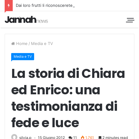
Dai loro frutti li riconoscerete
Home
/
Media e TV
Media e TV
La storia di Chiara
ed Enrico: una
testimonianza di
fede e luce
silvia.p
15 Giugno 2012
11
1.761
2 minutes read