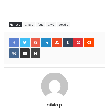
Tags
Chiara
fede
GMG
Woytila
Google+
LinkedIn
StumbleUpon
Tumblr
Pinterest
Reddit
VKontakte
Share
Print
via
Email
silvia.p