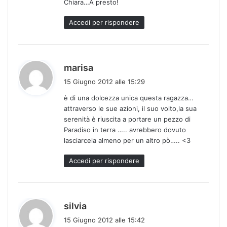
Chiara…A presto!
Accedi per rispondere
h
marisa
a
15 Giugno 2012 alle 15:29
d
è di una dolcezza unica questa ragazza…
e
attraverso le sue azioni, il suo volto,la sua
t
serenità è riuscita a portare un pezzo di
t
Paradiso in terra ….. avrebbero dovuto
o
lasciarcela almeno per un altro pò….. <3
:
Accedi per rispondere
h
silvia
a
15 Giugno 2012 alle 15:42
d