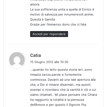
amore.
La sua sofferenza unita a quella di Enrico è
motivo di salvezza per innumerevoli anime.
Questà è Santità
Grazie per l’immenso dono che ci fate
Accedi per rispondere
h
Catia
a
15 Giugno 2012 alle 10:30
d
…quando ho letto questa storia ieri..sono
e
rimasta senza parole e fortemente
t
commossa. Davanti ad una tale apertura alla
t
vita, a Dio sì rimane disarmati…ma questi
o
esempi ci ricordano che la santità è ciò a cui
:
siamo chiamati.. Mi piace pensare che Chiara
ha raggiunto la totalità e la pienezza
dell’Amore e per questo il Signore l’ha