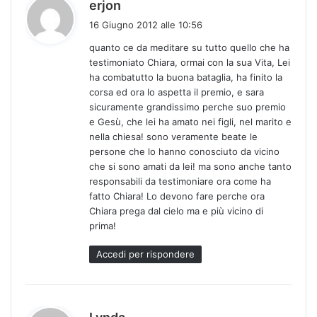
h
erjon
a
16 Giugno 2012 alle 10:56
d
quanto ce da meditare su tutto quello che ha
e
testimoniato Chiara, ormai con la sua Vita, Lei
t
ha combatutto la buona bataglia, ha finito la
t
corsa ed ora lo aspetta il premio, e sara
o
sicuramente grandissimo perche suo premio
:
e Gesù, che lei ha amato nei figli, nel marito e
nella chiesa! sono veramente beate le
persone che lo hanno conosciuto da vicino
che si sono amati da lei! ma sono anche tanto
responsabili da testimoniare ora come ha
fatto Chiara! Lo devono fare perche ora
Chiara prega dal cielo ma e più vicino di
prima!
Accedi per rispondere
h