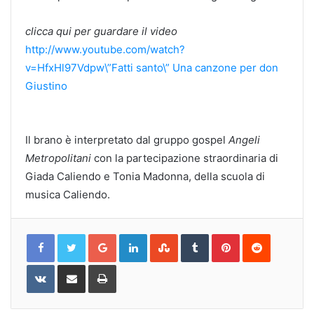
clicca qui per guardare il video
http://www.youtube.com/watch?
v=HfxHl97Vdpw
\”Fatti santo\” Una canzone per don
Giustino
Il brano è interpretato dal gruppo gospel
Angeli
Metropolitani
con la partecipazione straordinaria di
Giada Caliendo e Tonia Madonna, della scuola di
musica Caliendo.
Google+
LinkedIn
StumbleUpon
Tumblr
Pinterest
Reddit
VKontakte
Share
Print
via
Email