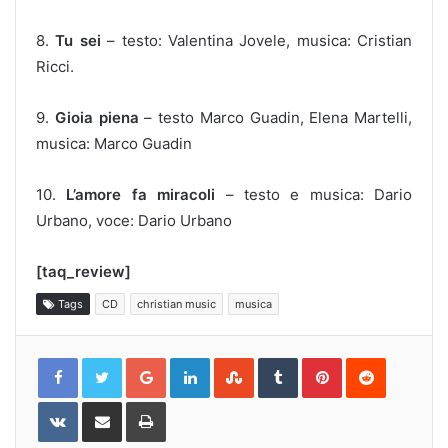
8.
Tu sei
– testo: Valentina Jovele, musica: Cristian
Ricci.
9.
Gioia piena
– testo Marco Guadin, Elena Martelli,
musica: Marco Guadin
10.
L’amore fa miracoli
– testo e musica: Dario
Urbano, voce: Dario Urbano
[taq_review]
Tags
CD
christian music
musica
Google+
LinkedIn
StumbleUpon
Tumblr
Pinterest
Reddit
VKontakte
Share
Print
via
Email