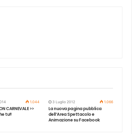
2014
1.044
3 Luglio 2012
1.066
ON CARNEVALE >>
La nuova pagina pubblica
e tu!!
dell’Area Spettacolo e
Animazione su Facebook