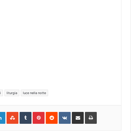
i
liturgia
luce nella notte
gle+
LinkedIn
StumbleUpon
Tumblr
Pinterest
Reddit
VKontakte
Share
Print
via
Email