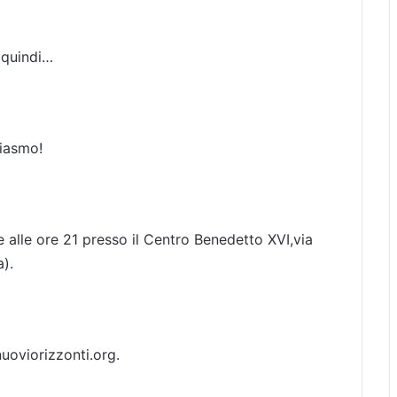
 quindi…
siasmo!
lle ore 21 presso il Centro Benedetto XVI,via
).
nuoviorizzonti.org.