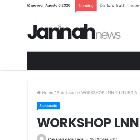
Dai loro frutti li ric
giovedì, Agosto 6 2026
Trending
Home
/
Spettacolo
/
WORKSHOP LNN E LITURGIA
Spettacolo
WORKSHOP LNN 
Cavalieri della Luce
28 Ottobre 2011