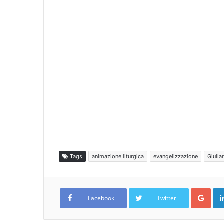
Tags
animazione liturgica
evangelizzazione
Giullar
Goo
Facebook
Twitter