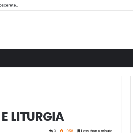
onoscerete
E LITURGIA
0
1.058
Less than a minute