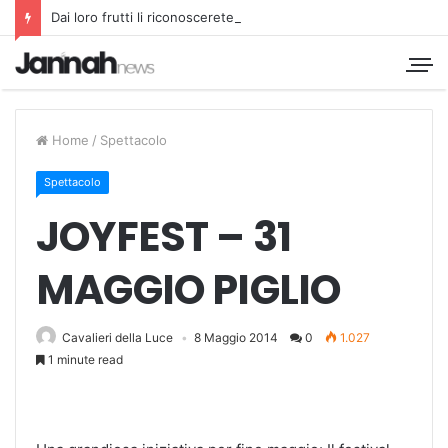
Dai loro frutti li riconoscerete
Home
/
Spettacolo
Spettacolo
JOYFEST – 31
MAGGIO PIGLIO
Cavalieri della Luce
8 Maggio 2014
0
1.027
1 minute read