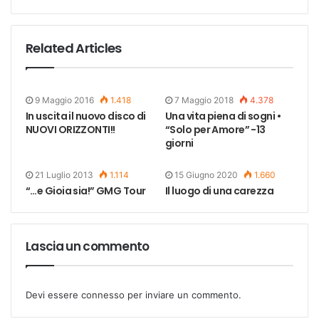
Related Articles
9 Maggio 2016
1.418
7 Maggio 2018
4.378
In uscita il nuovo disco di
Una vita piena di sogni •
NUOVI ORIZZONTI!!
“Solo per Amore” -13
giorni
21 Luglio 2013
1.114
15 Giugno 2020
1.660
“…e Gioia sia!” GMG Tour
Il luogo di una carezza
Lascia un commento
Devi essere
connesso
per inviare un commento.