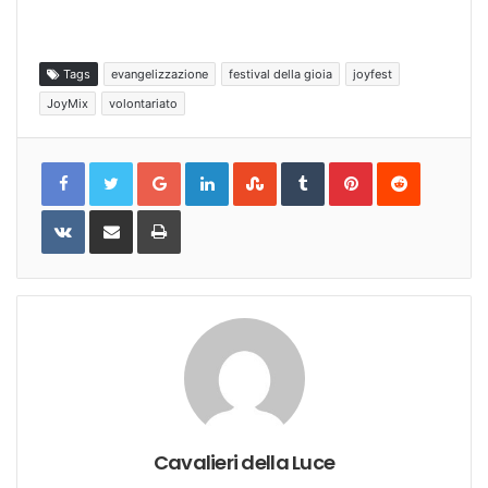
Tags
evangelizzazione
festival della gioia
joyfest
JoyMix
volontariato
Google+
LinkedIn
StumbleUpon
Tumblr
Pinterest
Reddit
VKontakte
Share
Print
via
Email
Cavalieri della Luce