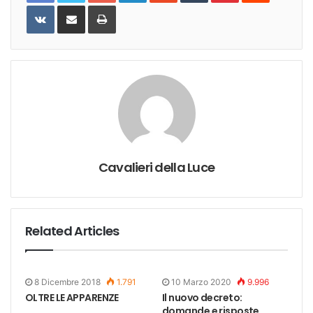
VKontakte
Share
Print
via
Email
Cavalieri della Luce
Related Articles
8 Dicembre 2018
1.791
10 Marzo 2020
9.996
OLTRE LE APPARENZE
Il nuovo decreto:
domande e risposte