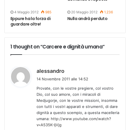
4 Maggio 2012
985
20 Maggio 2012
1.236
Eppure ha la forza di
Nulla andrà perduto
guardare oltre!
1 thought on “Carcere e dignità umana”
h
alessandro
a
14 Novembre 2011 alle 14:52
d
Provate, con le vostre pregiere, col vostro
e
Dio, col suo amore, con i miracoli di
t
Medjugorje, con le vostre missioni, insomma
t
con tutti i vostri apparati e strumenti, di dare
o
dignità a questo scempio, a questa macelleria
:
umana:
http://www.youtube.com/watch?
v=A535K-IjVjg