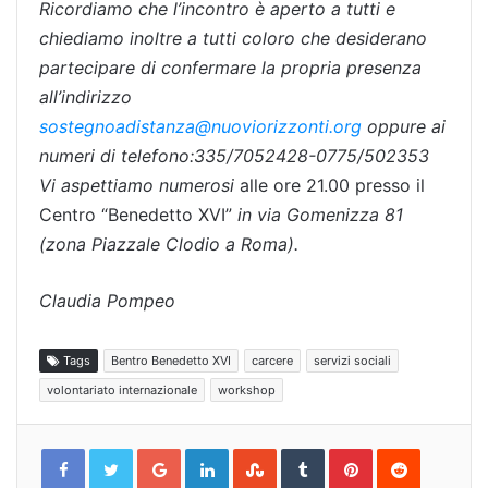
Ricordiamo che l’incontro è aperto a tutti e
chiediamo inoltre a tutti coloro che desiderano
partecipare di confermare la propria presenza
all’indirizzo
sostegnoadistanza@nuoviorizzonti.org
oppure ai
numeri di telefono:335/7052428-0775/502353
Vi aspettiamo numerosi
alle ore 21.00 presso il
Centro “Benedetto XVI”
in via Gomenizza 81
(zona Piazzale Clodio a Roma).
Claudia Pompeo
Tags
Bentro Benedetto XVI
carcere
servizi sociali
volontariato internazionale
workshop
Google+
LinkedIn
StumbleUpon
Tumblr
Pinterest
Reddit