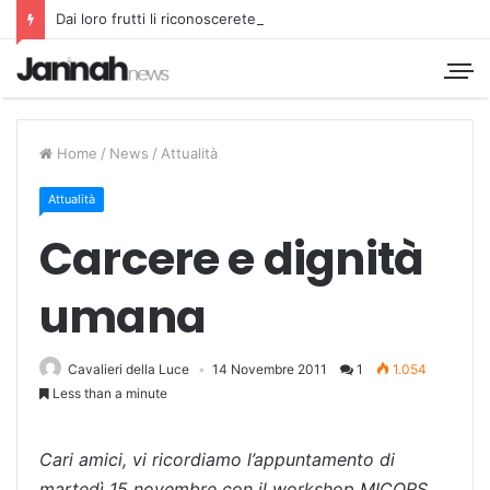
Dai loro frutti li riconoscerete
Home
/
News
/
Attualità
Attualità
Carcere e dignità
umana
Cavalieri della Luce
14 Novembre 2011
1
1.054
Less than a minute
Cari amici, vi ricordiamo l’appuntamento di
martedì 15 novembre con il workshop MICORS