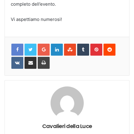
completo dell’evento.
Vi aspettiamo numerosi!
Google+
LinkedIn
StumbleUpon
Tumblr
Pinterest
Reddit
VKontakte
Share
Print
via
Email
Cavalieri della Luce