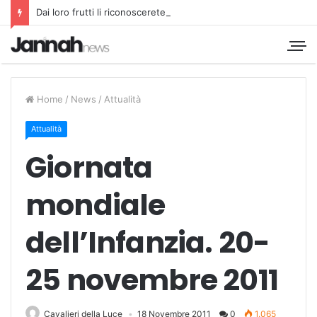
Dai loro frutti li riconoscerete
Home
/
News
/
Attualità
Attualità
Giornata
mondiale
dell’Infanzia. 20-
25 novembre 2011
Cavalieri della Luce
18 Novembre 2011
0
1.065