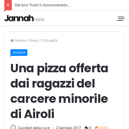
Dai loro frutti li riconoscerete
Home
/
News
/
Attualità
Attualità
Una pizza offerta
dai ragazzi del
carcere minorile
di Airoli
Cavalieri della Luce
2 Gennaio 2017
0
1.470