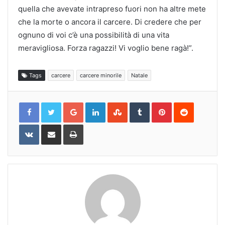
quella che avevate intrapreso fuori non ha altre mete
che la morte o ancora il carcere. Di credere che per
ognuno di voi c’è una possibilità di una vita
meravigliosa. Forza ragazzi! Vi voglio bene ragà!”.
Tags
carcere
carcere minorile
Natale
Google+
LinkedIn
StumbleUpon
Tumblr
Pinterest
Reddit
VKontakte
Share
Print
via
Email