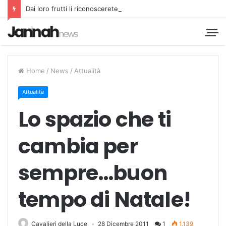
Dai loro frutti li riconoscerete
Home
/
News
/
Attualità
Attualità
Lo spazio che ti
cambia per
sempre…buon
tempo di Natale!
Cavalieri della Luce
28 Dicembre 2011
1
1.139