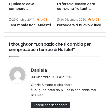
Qualcosa deve
La forza di essere vista
cambiare…
come una fra tanti…
29 Ottobre 2014
1.478
30 Dicembre 2020
1.493
Testimoni e non…Maestri
Per vedere di nuovo la luce
1 thought on “Lo spazio che ti cambia per
sempre…buon tempo di Natale!”
h
Daniela
a
30 Dicembre 2011 alle 22:31
d
Grazie Simone e Alexandro
e
è l’augurio natalizio più bello che abbia mai
t
ricevuto!
t
o
Accedi per rispondere
: