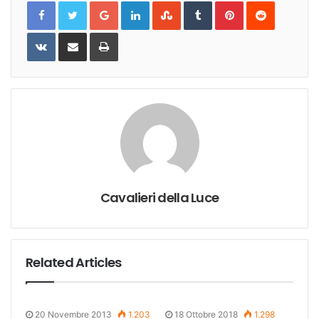
Google+
LinkedIn
StumbleUpon
Tumblr
Pinterest
Reddit
VKontakte
Share
Print
via
Email
Cavalieri della Luce
Related Articles
20 Novembre 2013
1.203
18 Ottobre 2018
1.298