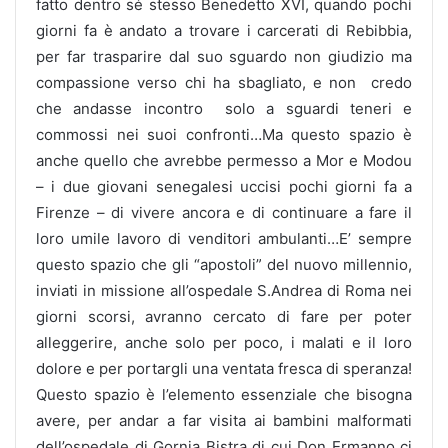
fatto dentro sé stesso Benedetto XVI, quando pochi
giorni fa è andato a trovare i carcerati di Rebibbia,
per far trasparire dal suo sguardo non giudizio ma
compassione verso chi ha sbagliato, e non credo
che andasse incontro solo a sguardi teneri e
commossi nei suoi confronti…Ma questo spazio è
anche quello che avrebbe permesso a Mor e Modou
– i due giovani senegalesi uccisi pochi giorni fa a
Firenze – di vivere ancora e di continuare a fare il
loro umile lavoro di venditori ambulanti…E’ sempre
questo spazio che gli “apostoli” del nuovo millennio,
inviati in missione all’ospedale S.Andrea di Roma nei
giorni scorsi, avranno cercato di fare per poter
alleggerire, anche solo per poco, i malati e il loro
dolore e per portargli una ventata fresca di speranza!
Questo spazio è l’elemento essenziale che bisogna
avere, per andar a far visita ai bambini malformati
dell’ospedale di Gornja Bistra di cui Don Ermanno ci