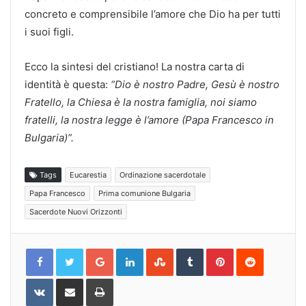
concreto e comprensibile l’amore che Dio ha per tutti
i suoi figli.
Ecco la sintesi del cristiano! La nostra carta di
identità è questa:
“Dio è nostro Padre, Gesù è nostro
Fratello,
la Chiesa è la nostra famiglia, noi siamo
fratelli, la nostra legge è l’amore (Papa Francesco in
Bulgaria)”.
Tags
Eucarestia
Ordinazione sacerdotale
Papa Francesco
Prima comunione Bulgaria
Sacerdote Nuovi Orizzonti
Google+
LinkedIn
StumbleUpon
Tumblr
Pinterest
Reddit
VKontakte
Share
Print
via
Email