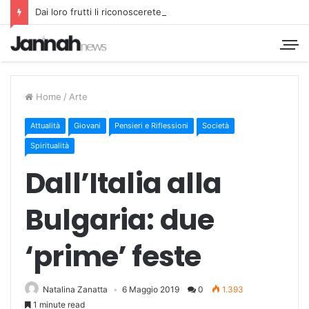
Dai loro frutti li riconoscerete
Home
/
Arte
Attualità
Giovani
Pensieri e Riflessioni
Società
Spiritualità
Dall’Italia alla
Bulgaria: due
‘prime’ feste
Natalina Zanatta
6 Maggio 2019
0
1.393
1 minute read