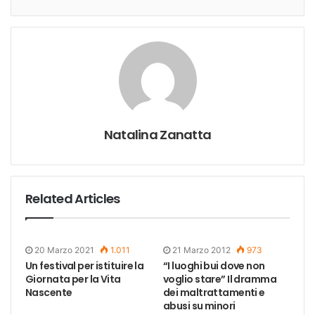
Natalina Zanatta
Related Articles
20 Marzo 2021
1.011
21 Marzo 2012
973
Un festival per istituire la
“I luoghi bui dove non
Giornata per la Vita
voglio stare” Il dramma
Nascente
dei maltrattamenti e
abusi su minori