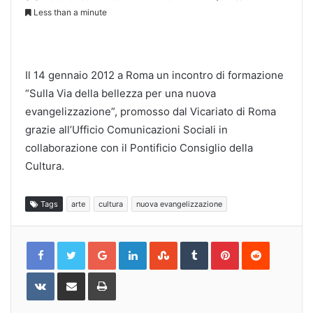
Less than a minute
Il 14 gennaio 2012 a Roma un incontro di formazione
“Sulla Via della bellezza per una nuova
evangelizzazione”, promosso dal Vicariato di Roma
grazie all’Ufficio Comunicazioni Sociali in
collaborazione con il Pontificio Consiglio della
Cultura.
Tags
arte
cultura
nuova evangelizzazione
Google+
LinkedIn
StumbleUpon
Tumblr
Pinterest
Reddit
VKontakte
Share
Print
via
Email