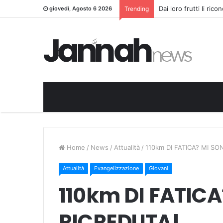
Dai loro frutti li ric
giovedì, Agosto 6 2026
Trending
Home
/
News
/
Attualità
/
110km DI FATICA? MI SO
Attualità
Evangelizzazione
Giovani
110km DI FATIC
RICREDUTA!