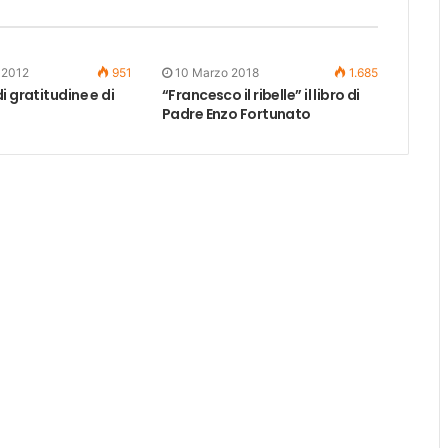
 2012
951
10 Marzo 2018
1.685
i gratitudine e di
“Francesco il ribelle” il libro di
Padre Enzo Fortunato