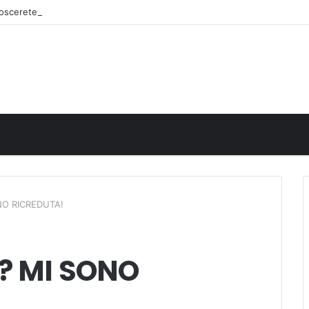
onoscerete
NO RICREDUTA!
A? MI SONO