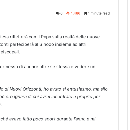
0
4.486
1 minute read
iesa rifletterà con il Papa sulla realtà delle nuove
nti parteciperà al Sinodo insieme ad altri
piscopali.
permesso di andare oltre se stessa e vedere un
o di Nuovi Orizzonti, ho avuto sì entusiasmo, ma allo
é ero ignara di chi avrei incontrato e proprio per
.
rché avevo fatto poco sport durante l’anno e mi