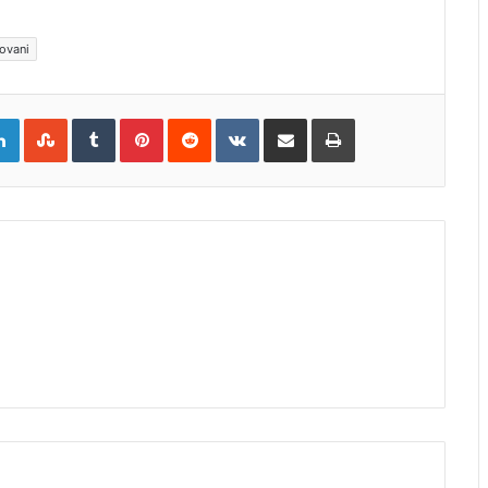
iovani
gle+
LinkedIn
StumbleUpon
Tumblr
Pinterest
Reddit
VKontakte
Share
Print
via
Email