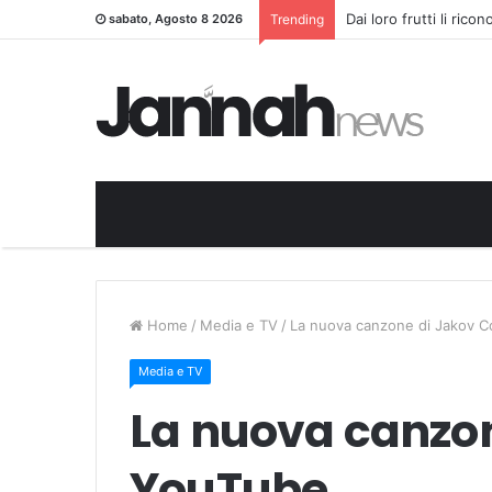
Dai loro frutti li rico
sabato, Agosto 8 2026
Trending
Home
/
Media e TV
/
La nuova canzone di Jakov C
Media e TV
La nuova canzon
YouTube