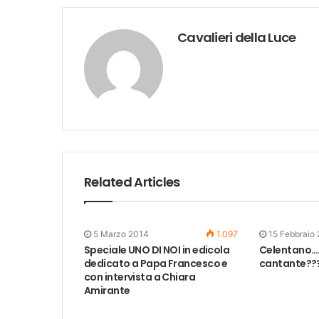
Cavalieri della Luce
Related Articles
5 Marzo 2014
1.097
15 Febbraio
Speciale UNO DI NOI in edicola
Celentano….
dedicato a Papa Francesco e
cantante??
con intervista a Chiara
Amirante