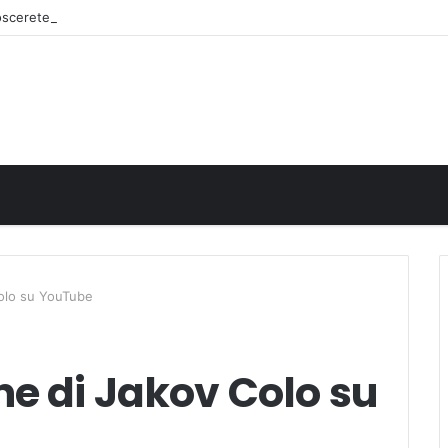
noscerete
olo su YouTube
e di Jakov Colo su