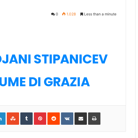
0
1.028
Less than a minute
JANI STIPANICEV
UME DI GRAZIA
gle+
LinkedIn
StumbleUpon
Tumblr
Pinterest
Reddit
VKontakte
Share
Print
via
Email