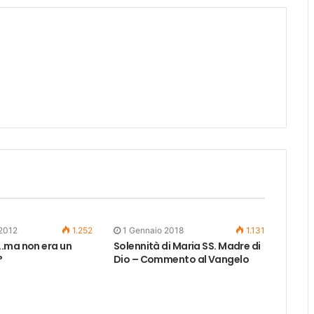
 2012
1.252
1 Gennaio 2018
1.131
.ma non era un
Solennità di Maria SS. Madre di
?
Dio – Commento al Vangelo