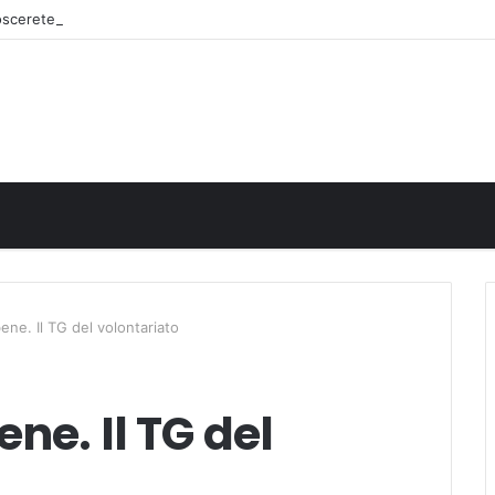
noscerete
ene. Il TG del volontariato
ne. Il TG del