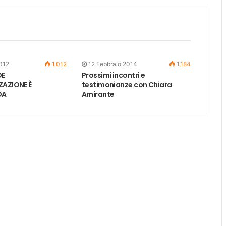
012
1.012
12 Febbraio 2014
1.184
DE
Prossimi incontri e
ZAZIONE È
testimonianze con Chiara
DA
Amirante