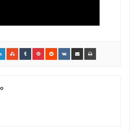
gle+
LinkedIn
StumbleUpon
Tumblr
Pinterest
Reddit
VKontakte
Share
Print
via
Email
lo