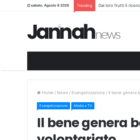
Dai loro frutti li rico
sabato, Agosto 8 2026
Trending
Home
/
News
/
Evangelizzazione
/
Il bene genera b
Evangelizzazione
Media e TV
Il bene genera be
volontariato