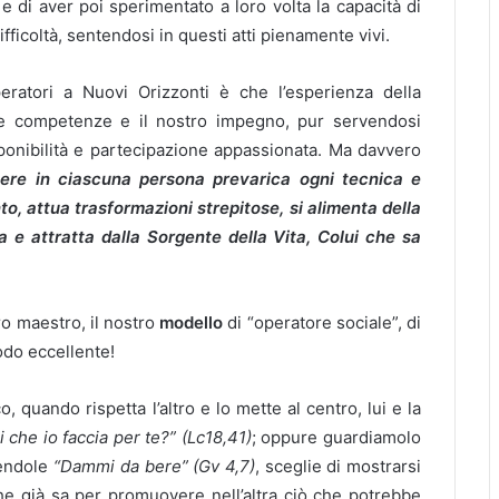
e di aver poi sperimentato a loro volta la capacità di
ficoltà, sentendosi in questi atti pienamente vivi.
eratori a Nuovi Orizzonti è che l’esperienza della
re competenze e il nostro impegno, pur servendosi
sponibilità e partecipazione appassionata. Ma davvero
ere in ciascuna persona prevarica ogni tecnica e
o, attua trasformazioni strepitose, si alimenta della
a e attratta dalla Sorgente della Vita, Colui che sa
tro maestro, il nostro
modello
di “operatore sociale”, di
odo eccellente!
, quando rispetta l’altro e lo mette al centro, lui e la
 che io faccia per te?”
(Lc18,41)
; oppure guardiamolo
dendole
“Dammi da bere” (Gv 4,7)
, sceglie di mostrarsi
e già sa per promuovere nell’altra ciò che potrebbe