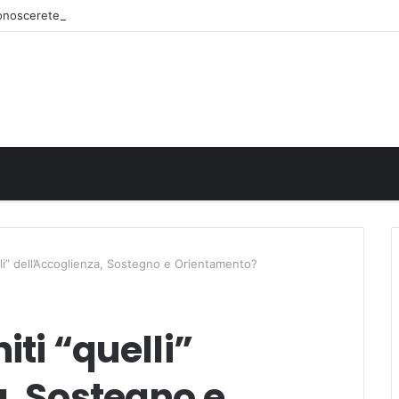
iconoscerete
lli” dell’Accoglienza, Sostegno e Orientamento?
iti “quelli”
a, Sostegno e