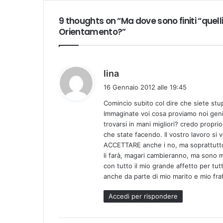
9 thoughts on “Ma dove sono finiti “quell
Orientamento?”
h
lina
a
16 Gennaio 2012 alle 19:45
d
Comincio subito col dire che siete st
e
Immaginate voi cosa proviamo noi geni
t
trovarsi in mani migliori? credo propr
t
che state facendo. Il vostro lavoro si 
o
ACCETTARE anche i no, ma soprattutto 
:
li farà, magari cambieranno, ma sono 
con tutto il mio grande affetto per tut
anche da parte di mio marito e mio fr
Accedi per rispondere