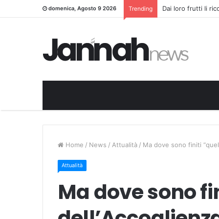
Dai loro frutti li r
domenica, Agosto 9 2026
Trending
Home
/
News
/
Attualità
/
Ma dove sono finiti “que
Attualità
Ma dove sono fin
dell’Accoglienz