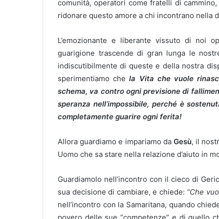
comunità, operatori come fratelli di cammino, 
ridonare questo amore a chi incontrano nella dif
L’emozionante e liberante vissuto di noi op
guarigione trascende di gran lunga le nost
indiscutibilmente di queste e della nostra di
sperimentiamo che
la Vita
che vuole rinasc
schema, va contro ogni previsione di falliment
speranza nell’impossibile, perché è sostenut
completamente guarire ogni ferita!
Allora guardiamo e impariamo da
Gesù
, il nos
Uomo che sa stare nella relazione d’aiuto in m
Guardiamolo nell’incontro con il cieco di Gerico
sua decisione di cambiare, e chiede:
“Che vuoi
nell’incontro con la Samaritana, quando chie
povero delle sue “competenze” e di quello ch