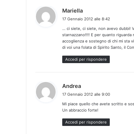
h
Mariella
a
17 Gennaio 2012 alle 8:42
d
… ci siete, ci siete, non avevo dubbi!
e
starnazzano!!!! E per quanto riguarda
t
accoglienza e sostegno di chi mi sta v
t
di voi una folata di Spirito Santo, il C
o
:
Accedi per rispondere
h
Andrea
a
17 Gennaio 2012 alle 9:00
d
Mi piace quello che avete scritto e s
e
Un abbraccio forte!
t
t
Accedi per rispondere
o
: