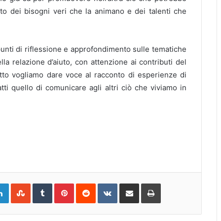
nto dei bisogni veri che la animano e dei talenti che
nti di riflessione e approfondimento sulle tematiche
lla relazione d’aiuto, con attenzione ai contributi del
utto vogliamo dare voce al racconto di esperienze di
tti quello di comunicare agli altri ciò che viviamo in
gle+
LinkedIn
StumbleUpon
Tumblr
Pinterest
Reddit
VKontakte
Share
Print
via
Email