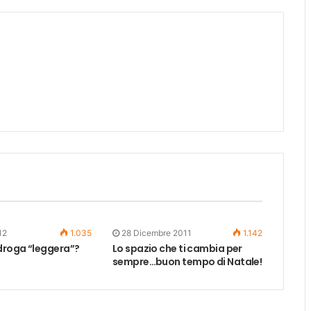
12
1.035
28 Dicembre 2011
1.142
roga “leggera”?
Lo spazio che ti cambia per
sempre…buon tempo di Natale!