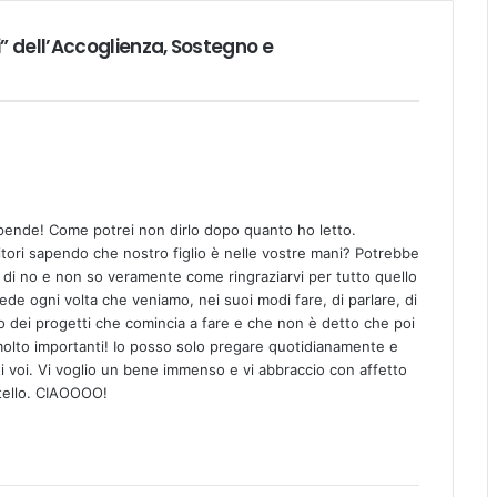
i” dell’Accoglienza, Sostegno e
upende! Come potrei non dirlo dopo quanto ho letto.
tori sapendo che nostro figlio è nelle vostre mani? Potrebbe
io di no e non so veramente come ringraziarvi per tutto quello
vede ogni volta che veniamo, nei suoi modi fare, di parlare, di
dei progetti che comincia a fare e che non è detto che poi
molto importanti! Io posso solo pregare quotidianamente e
ti voi. Vi voglio un bene immenso e vi abbraccio con affetto
atello. CIAOOOO!